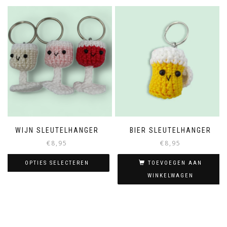
WIJN SLEUTELHANGER
BIER SLEUTELHANGER
€
8,95
€
8,95
OPTIES SELECTEREN
TOEVOEGEN AAN
WINKELWAGEN
Dit
product
heeft
meerdere
variaties.