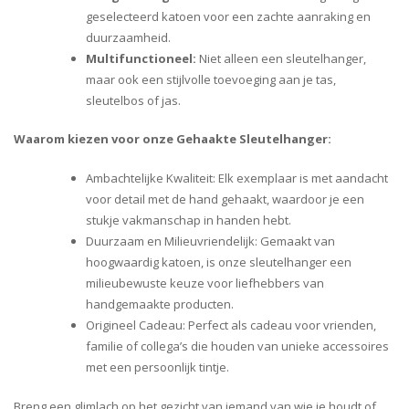
geselecteerd katoen voor een zachte aanraking en
duurzaamheid.
Multifunctioneel:
Niet alleen een sleutelhanger,
maar ook een stijlvolle toevoeging aan je tas,
sleutelbos of jas.
Waarom kiezen voor onze Gehaakte Sleutelhanger:
Ambachtelijke Kwaliteit: Elk exemplaar is met aandacht
voor detail met de hand gehaakt, waardoor je een
stukje vakmanschap in handen hebt.
Duurzaam en Milieuvriendelijk: Gemaakt van
hoogwaardig katoen, is onze sleutelhanger een
milieubewuste keuze voor liefhebbers van
handgemaakte producten.
Origineel Cadeau: Perfect als cadeau voor vrienden,
familie of collega’s die houden van unieke accessoires
met een persoonlijk tintje.
Breng een glimlach op het gezicht van iemand van wie je houdt of