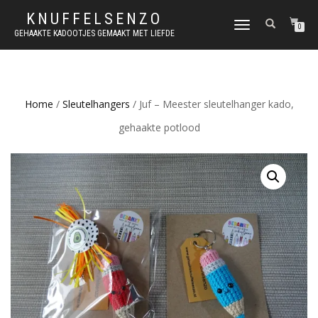
KNUFFELSENZO
SCHAKEL
0
GEHAAKTE KADOOTJES GEMAAKT MET LIEFDE
TUSSEN
MENU
Home
/
Sleutelhangers
/ Juf – Meester sleutelhanger kado,
gehaakte potlood