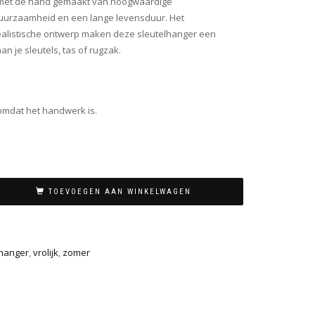
s met de hand gemaakt van hoogwaardige
duurzaamheid en een lange levensduur. Het
ealistische ontwerp maken deze sleutelhanger een
 je sleutels, tas of rugzak.
omdat het handwerk is.
TOEVOEGEN AAN WINKELWAGEN
lhanger
,
vrolijk
,
zomer