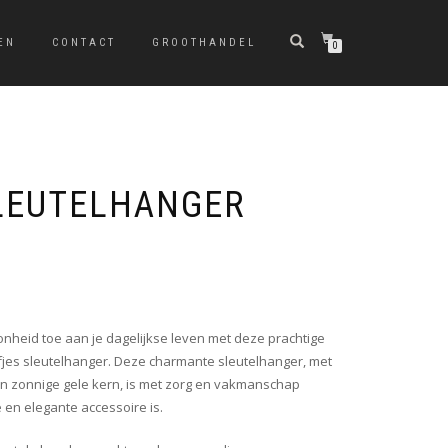
EN
CONTACT
GROOTHANDEL
0
LEUTELHANGER
onheid toe aan je dagelijkse leven met deze prachtige
es sleutelhanger. Deze charmante sleutelhanger, met
 en zonnige gele kern, is met zorg en vakmanschap
en elegante accessoire is.